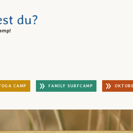
st du?
camp!
YOGA CAMP
FAMILY SURFCAMP
OKTOB