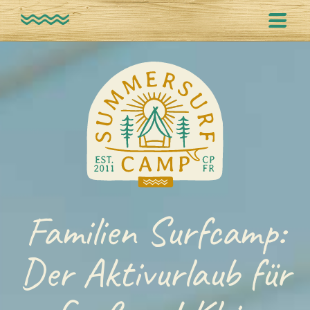
SPECIALS
SURFCAMP
SURFKURS
Familien Surfcamp:
TEAM
Der Aktivurlaub für
PREISE