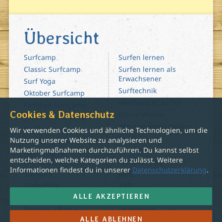
Übersicht
Surfcamp
Surfen lernen
Classic Surfcamp
Surfen lernen als
Erwachsener
Surf Yoga
Surftechnik
Oktober Surfcamp
Weißwasser surfen
Familien Surfcamp
Cookies & Datenschutz
Grüne Wellen
Veganes Surfcamp
Wie entstehen Wellen
Eco Surfcamp
Wir verwenden Cookies und ähnliche Technologien, um die
Team
Nutzung unserer Website zu analysieren und
Surfcamp Ü30
Anreise
Marketingmaßnahmen durchzuführen. Du kannst selbst
Surfcamp für
entscheiden, welche Kategorien du zulässt. Weitere
Erwachsene
Kontakt / FAQ
Informationen findest du in unserer
Datenschutzerklärung
.
Surfkurs
Jobs
Surfschule
ARB
ALLE AKZEPTIEREN
Surfurlaub
Datenschutz
Termine / Preise
Impressum
ALLE ABLEHNEN
Buchen